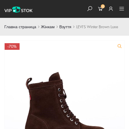
0
Главна страница
Жінкам
Взуття
LEVI`S Winter Brown Luxe
Skip
-70%
to
content