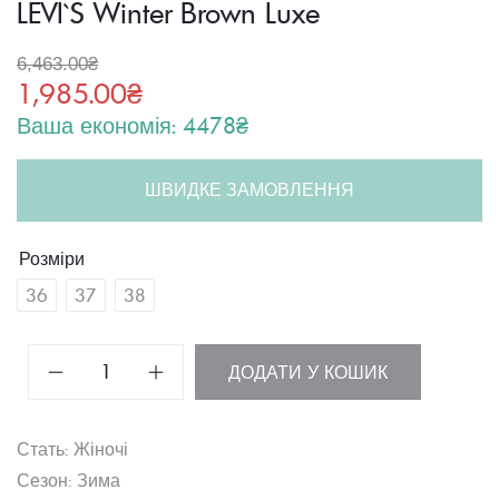
LEVI`S Winter Brown Luxe
6,463.00
₴
1,985.00
₴
Ваша економія: 4478₴
ШВИДКЕ ЗАМОВЛЕННЯ
Розміри
36
37
38
LEVI`S
ДОДАТИ У КОШИК
Winter
Brown
Стать: Жіночі
Luxe
Сезон: Зима
кількість