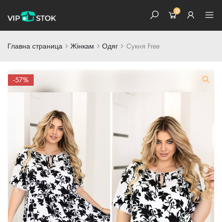
0
Главна страница
Жінкам
Одяг
Сукня Free
Skip
-57%
to
content