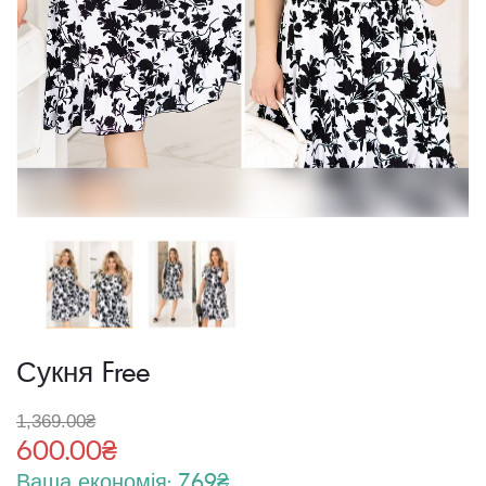
Сукня Free
1,369.00
₴
600.00
₴
Ваша економія: 769₴