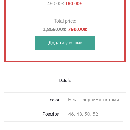
490.00
₴
190.00
₴
Total price:
1,859.00₴
790.00₴
Додати у кошик
Details
color
Біла з чорними квітами
Розміри
46, 48, 50, 52