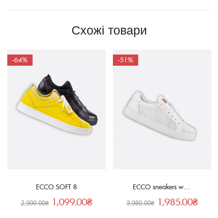
Схожі товари
-64%
-51%
ECCO SOFT 8
ECCO sneakers white
1,099.00
₴
1,985.00
₴
2,999.00
₴
3,980.00
₴